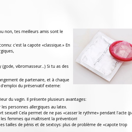
ou non, tes meilleurs amis sont le
connu: c'est la capote «classique.» En
rgiques,
y (gode, vibromasseur...) Si tu as des
changement de partenaire, et à chaque
d'emploi du préservatif externe:
rieur du vagin. Il présente plusieurs avantages:
r les personnes allergiques au latex.
port sexuel! Cela permet de ne pas «casser le rythme» pendant l'acte (
est les femmes qui maîtrisent la prévention!
es les tailles de pénis et de sextoys: plus de problème de «capote trop