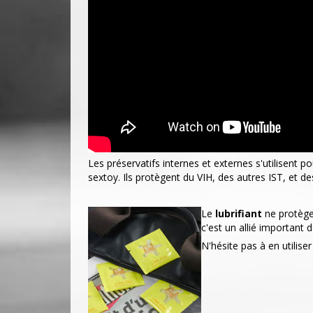
Les préservatifs internes et externes s'utilisent po
sextoy. Ils protègent du VIH, des autres IST, et d
Le
lubrifiant
ne protège 
c'est un allié important d
N'hésite pas à en utilise