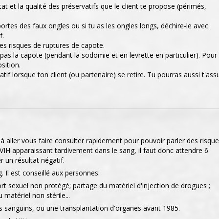
tat et la qualité des préservatifs que le client te propose (périmés,
portes des faux ongles ou si tu as les ongles longs, déchire-le avec
f.
 les risques de ruptures de capote.
e pas la capote (pendant la sodomie et en levrette en particulier). Pour
sition.
vatif lorsque ton client (ou partenaire) se retire. Tu pourras aussi t'ass
s à aller vous faire consulter rapidement pour pouvoir parler des risqu
H apparaissant tardivement dans le sang, il faut donc attendre 6
 un résultat négatif.
 Il est conseillé aux personnes:
ort sexuel non protégé; partage du matériel d'injection de drogues ;
 matériel non stérile...
ts sanguins, ou une transplantation d'organes avant 1985.