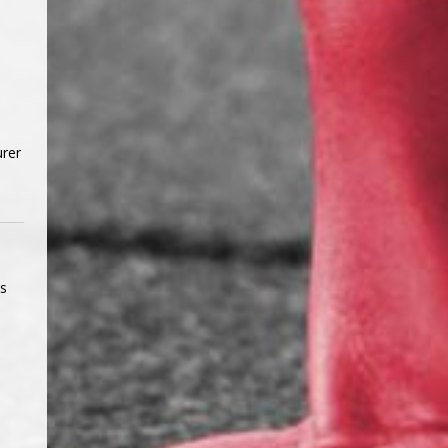
urer
es