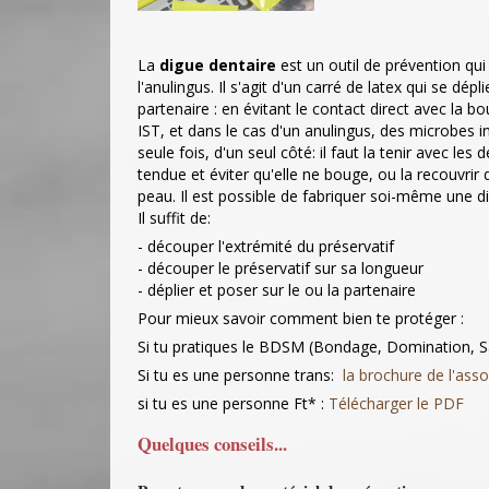
La
digue dentaire
est un outil de prévention qui 
l'anulingus. Il s'agit d'un carré de latex qui se dép
partenaire : en évitant le contact direct avec la 
IST, et dans le cas d'un anulingus, des microbes in
seule fois, d'un seul côté: il faut la tenir avec les
tendue et éviter qu'elle ne bouge, ou la recouvrir d
peau. Il est possible de fabriquer soi-même une dig
Il suffit de:
- découper l'extrémité du préservatif
- découper le préservatif sur sa longueur
- déplier et poser sur le ou la partenaire
Pour mieux savoir comment bien te protéger :
Si tu pratiques le BDSM (Bondage, Domination,
Si tu es une personne trans:
la brochure de l'asso
si tu es une personne Ft* :
Télécharger le PDF
Quelques conseils...