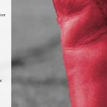
font
nt