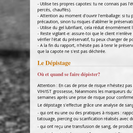
- Utilise tes propres capotes: tu ne connais pas l'é
percés, chauffés).
- Attention au moment d'ouvrir l'emballage: si tu 
précaution, sinon tu risques d'abîmer le préservati
- Utilise du gel lubrifiant, cela réduit énormément
- Reste vigilant-e: assure-toi que le client n'enlèv
vérifier l'état du préservatif, tu peux changer de po
- A la fin du rapport, n'hésite pas à tenir le préser
que la capote ne s'est pas déchirée.
Le Dépistage
Où et quand se faire dépister?
Attention : En cas de prise de risque n'hésitez pa
VIH/IST grossesse, Néanmoins les marqueurs du VI
semaines après une prise de risque pour confirmer
Le dépistage s'effectue grâce une analyse de sang.
- qui ont eu une ou des pratiques à risques : rapp
tatouage, piercing ou scarification réalisés avec du
- qui ont reçu une transfusion de sang, de produi