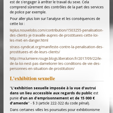
est de s'engager à arrêter le travail du sexe. Cela
comprend sûrement des contrôles de la part des services
de police par exemple.
Pour aller plus loin sur l'analyse et les conséquences de
cette loi :
leplus.nouvelobs.com/contribution/1503255-penalisation-
des-clients-je-travaille-aupres-de-prostituees-cette-loi-
les-met-en-danger.html
strass-syndicat.org/manifeste-contre-la-penalisation-des-
prostituees-et-de-leurs-clients/
http://ma.lumiere.rouge.blogs.liberation.fr/2017/09/22/le-
de-la-loi-nest-pas-dameliorer-les-conditions-de-vie-des-
personnes-en-situation-de-prostitution/
L'exhibition sexuelle
"
L'exhibition sexuelle imposée à la vue d'autrui
dans un lieu accessible aux regards du public
est
punie
d'un an d'emprisonnement et de 15 000 €
d'amende
" - § 3 (article 222-322 du code pénal).
Dans certaines villes les poursuites pour exhibitionisme