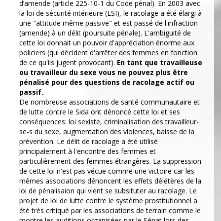
d’amende (article 225-10-1 du Code pénal). En 2003 avec
la loi de sécurité intérieure (LSI), le racolage a été élargi à
une "attitude même passive" et est passé de l'infraction
(amende) à un délit (poursuite pénale).
L'ambiguité de
cette loi donnait un pouvoir d'appréciation énorme aux
policiers (qui décident d'arrêter des femmes en fonction
de ce qu'ils jugent provocant).
En tant que travailleuse
ou travailleur du sexe vous ne pouvez plus être
pénalisé pour des questions de racolage actif ou
passif.
De nombreuse associations de santé communautaire et
de lutte contre le Sida ont dénoncé cette loi et ses
conséquences: loi sexiste, criminalisation des travailleur-
se-s du sexe, augmentation des violences, baisse de la
prévention. Le délit de racolage a été utilisé
principalement à l'encontre des femmes et
particulièrement des femmes étrangères. La suppression
de cette loi n'est pas vécue comme une victoire car les
mêmes associations dénoncent les effets délétères de la
loi de pénalisaion qui vient se subsituter au racolage. Le
projet de loi de lutte contre le système prostitutionnel a
été très critiqué par les associations de terrain comme le
montre les auditions organisées par le Sénat lors des